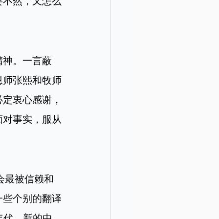
要不然，又怎么
精神。一言蔽
恩师张熙和牧师
必定衷心感谢，
面对事实，服从
。
会最被信赖和
一些个别的翻译
年代，新的中