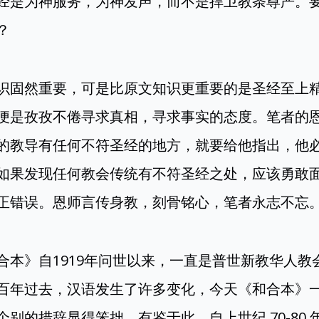
经是为神服务，为神发声，而不是捍卫教条尊严。
？
识固然重要，可是比原文知识更重要的是圣经至上
便是孜孜不倦寻求真相，寻求事实的态度。笔者的
的教导有任何不符圣经的地方，就要给他指出，他
如果发现任何教会传统有不符圣经之处，应该勇敢
正错误。恩师言传身教，刻骨铭心，笔者永志不忘
合本》自1919年问世以来，一直是普世新教华人教
百年过去，汉语发生了许多变化，今天《和合本》
别的措辞显得笨拙。有鉴于此，自上世纪 70-80 