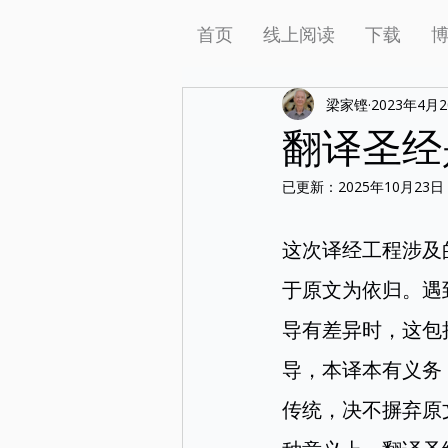
首页
线上阅读
下载
梁家铿
2023年4月
翻译圣经
已更新：
2025年10月23日
这次译经工程涉及
于原文为依归。遇
导有差异时，这包
导，本译本有义务
传统，决不摒弃原